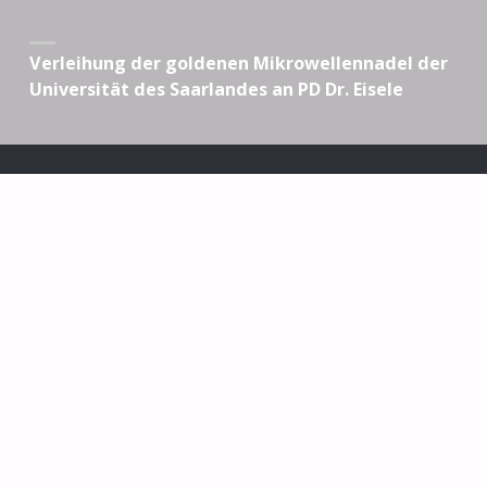
Verleihung der goldenen Mikrowellennadel der
Universität des Saarlandes an PD Dr. Eisele
ADRESSE
Priv.-Doz. Dr. Robert M. Eisele
Bernauer Str. 100
16515 Oranienburg
TELEFON UND TELEFAX
Fon:
03301/ 80 39 31
Fax: 03301/ 80 49 14