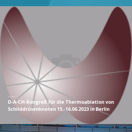
D-A-CH-Kongreß für die Thermoablation von
Schilddrüsenknoten 15.-16.06.2023 in Berlin