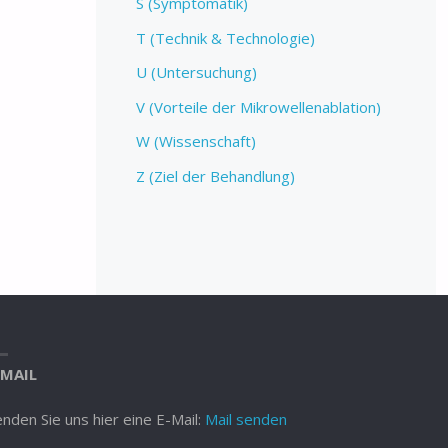
S (Symptomatik)
T (Technik & Technologie)
U (Untersuchung)
V (Vorteile der Mikrowellenablation)
W (Wissenschaft)
Z (Ziel der Behandlung)
-MAIL
nden Sie uns hier eine E-Mail:
Mail senden