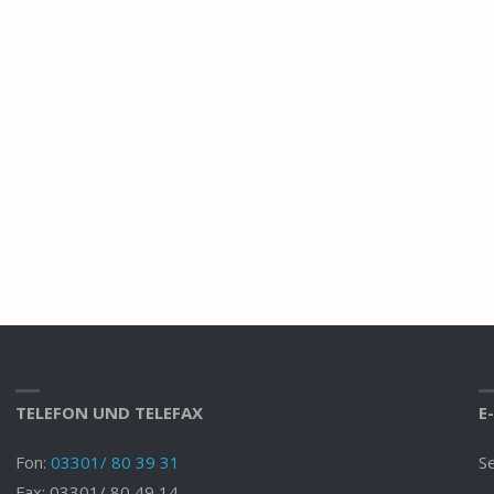
TELEFON UND TELEFAX
E
Fon:
03301/ 80 39 31
Se
Fax: 03301/ 80 49 14