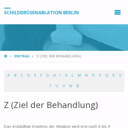
SCHILDDRÜSENABLATION BERLIN
EINTRAG
Z (ZIEL DER BEHANDLUNG)
A
B
C
D
E
F
G
H
I
K
L
M
N
O
P
Q
R
S
T
U
V
W
Z
Z (Ziel der Behandlung)
Das endgültige Ergebnis der Ablation wird erst nach 6 bis 9