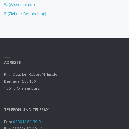
W (Wissenschaft)
Z (Ziel der Behandlung)
ADRESSE
Priv.-Doz. Dr. Robert M. Eisele
Bernauer Str. 100
16515 Oranienburg
TELEFON UND TELEFAX
Fon:
03301/ 80 39 31
Fax: 03301/ 80 49 14