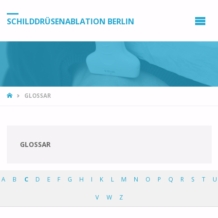
SCHILDDRÜSENABLATION BERLIN
GLOSSAR
GLOSSAR
A
B
C
D
E
F
G
H
I
K
L
M
N
O
P
Q
R
S
T
U
V
W
Z