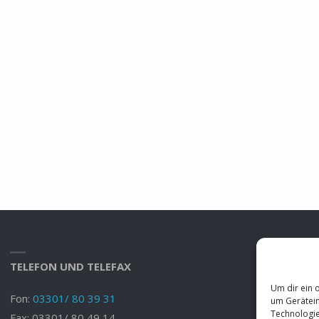
TELEFON UND TELEFAX
E
Um dir ein 
Fon:
03301/ 80 39 31
Se
um Gerätein
Technologie
Fax: 03301/ 80 49 14