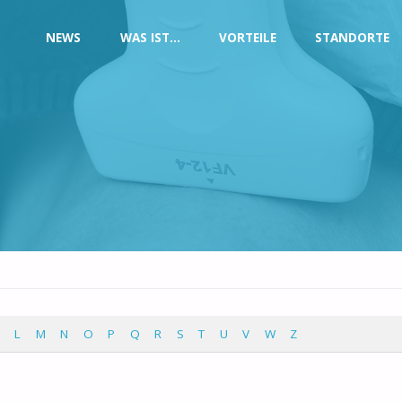
NEWS
WAS IST…
VORTEILE
STANDORTE
L
M
N
O
P
Q
R
S
T
U
V
W
Z