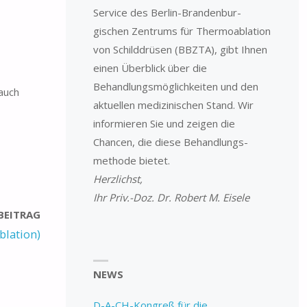
Service des Berlin-Branden­­bur­
gischen Zentrums für Thermo­ablation
von Schilddrüsen (BBZTA), gibt Ihnen
einen Überblick über die
Behandlungsmöglichkeiten und den
 auch
aktuellen medizinischen Stand. Wir
informieren Sie und zeigen die
Chancen, die diese Behandlungs­
methode bietet.
Herzlichst,
Ihr Priv.-Doz. Dr. Robert M. Eisele
BEITRAG
blation)
NEWS
D-A-CH-Kongreß für die