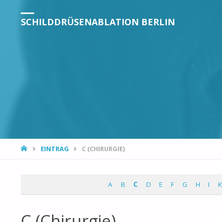
SCHILDDRÜSENABLATION BERLIN
EINTRAG
C (CHIRURGIE)
A
B
C
D
E
F
G
H
I
K
C (Chirurgie)