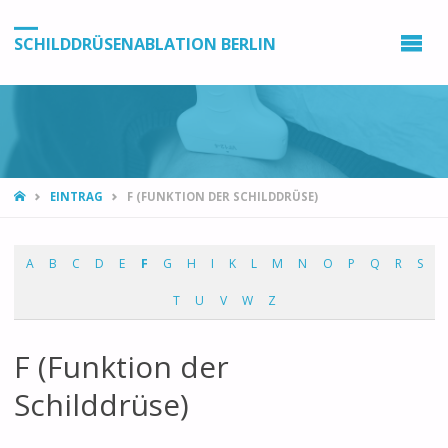
SCHILDDRÜSENABLATION BERLIN
EINTRAG
F (FUNKTION DER SCHILDDRÜSE)
A
B
C
D
E
F
G
H
I
K
L
M
N
O
P
Q
R
S
T
U
V
W
Z
F (Funktion der
Schilddrüse)