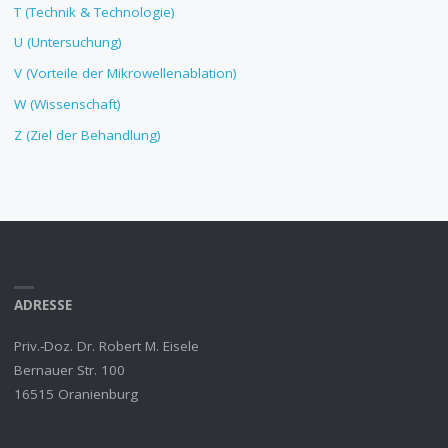
T (Technik & Technologie)
U (Untersuchung)
V (Vorteile der Mikrowellenablation)
W (Wissenschaft)
Z (Ziel der Behandlung)
ADRESSE
Priv.-Doz. Dr. Robert M. Eisele
Bernauer Str. 100
16515 Oranienburg