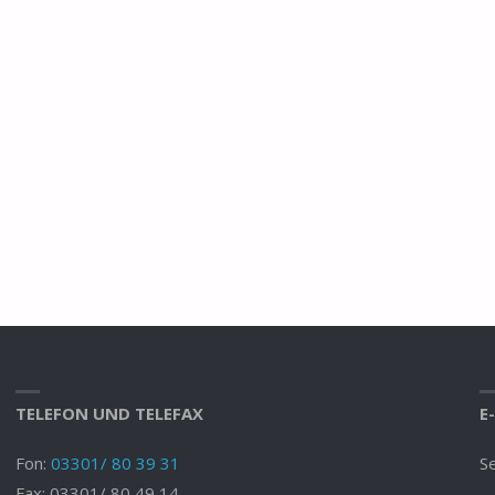
TELEFON UND TELEFAX
E
Fon:
03301/ 80 39 31
Se
Fax: 03301/ 80 49 14