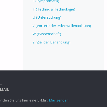
S (Symptomatik)
T (Technik & Technologie)
U (Untersuchung)
V (Vorteile der Mikrowellenablation)
W (Wissenschaft)
Z (Ziel der Behandlung)
-MAIL
nden Sie uns hier eine E-Mail:
Mail senden