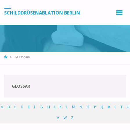
SCHILDDRÜSENABLATION BERLIN
GLOSSAR
GLOSSAR
A
B
C
D
E
F
G
H
I
K
L
M
N
O
P
Q
R
S
T
U
V
W
Z